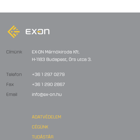
Címünk
EX-ON Mérnökiroda Kft.
H-1183 Budapest, Örs utca 3.
Telefon
+36 1 297 0279
Fax
+36 1 290 2867
Email
info@ex-on.hu
ADATVÉDELEM
CÉGÜNK
TUDÁSTÁR