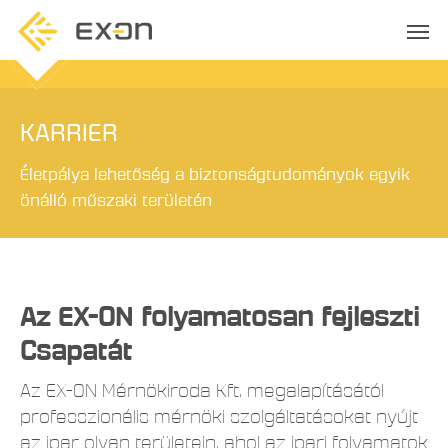
KARRIER
Életpálya lehetőség a biztonságtudományok egyik
önálló műszaki területén
Az EX-ON folyamatosan fejleszti
Csapatát
Az EX-ON Mérnökiroda Kft. megalapításától
professzionális mérnöki szolgáltatásokat nyújt
az ipar olyan területein, ahol az ipari folyamatok