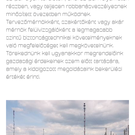
részben, vagy teljesen robbanásveszélyesnek
minősített övezetben működnek.
Tervezőmérnökként, szakértőként vagy akár
mérnök felülvizsgálóként a legmagasabb
szintű biztonságtechnikai követelményeknek
való megfelelőséget kell megkövetelnünk.
Törekednünk kell ugyanakkor megrendelőink
gazdasági érdekeinek szem előtt tartására,
amely a kidolgozott megoldásaink bekerülési
értékét érinti.