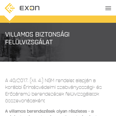
VILLAMOS BIZTONSÁGI
FELÜLVIZSGÁLAT
A 40/2017. (XII. 4.) NGM rendelet alapján a
korábbi Érintésvédelmi szabványossági- és
Erősáramú berendezések felülvizsgálatok
összevonásaként
A villamos berendezések olyan részletes - a