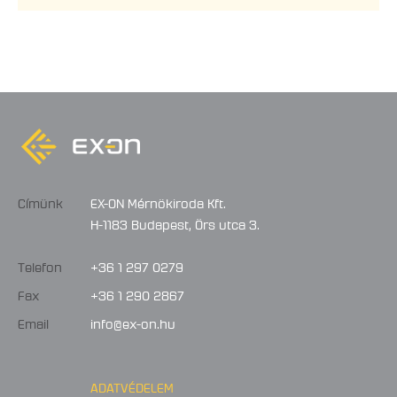
Címünk
EX-ON Mérnökiroda Kft.
H-1183 Budapest, Örs utca 3.
Telefon
+36 1 297 0279
Fax
+36 1 290 2867
Email
info@ex-on.hu
ADATVÉDELEM