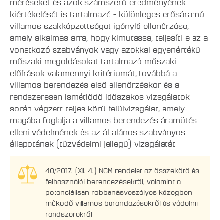
méréseket és azok számszerű eredményének
kiértékelését is tartalmazó - különleges erősáramú
villamos szakképzettséget igénylő ellenőrzése,
amely alkalmas arra, hogy kimutassa, teljesíti-e az a
vonatkozó szabványok vagy azokkal egyenértékű
műszaki megoldásokat tartalmazó műszaki
előírások valamennyi kritériumát, továbbá a
villamos berendezés első ellenőrzéskor és a
rendszeresen ismétlődő időszakos vizsgálatok
során végzett teljes körű felülvizsgálat, amely
magába foglalja a villamos berendezés áramütés
elleni védelmének és az általános szabványos
állapotának (tűzvédelmi jellegű) vizsgálatát
40/2017. (XII. 4.) NGM rendelet az összekötő és
felhasználói berendezésekről, valamint a
potenciálisan robbanásveszélyes közegben
működő villamos berendezésekről és védelmi
rendszerekről