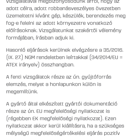
adott célra, adott robbanásveszélyes övezetben
üzemeltetni kívánt gép, készülék, berendezés meg
fog-e felelni az adott környezetre vonatkozó
előírásoknak. Vizsgálatunkat szakértői vélemény
formájában, írásban adjuk ki.
Hasonló eljárások kerülnek elvégzésre a 35/2016.
(IX. 27.) NGM rendeletben leírtakkal (34/2014/EU =
ATEX irányelv) összhangban.
A fenti vizsgálatok része az ún. gyújtóforrás
elemzés, melyet a honlapunkon külön is
megemlítünk.
A gyártó által elkészített gyártói dokumentáció
része az ún. EU megfelelőségi nyilatkozat is
(régebben EK megfelelőségi nyilatkozat). Ezen
nyilatkozat akkor kerül kiállításra, ha a szükséges
mélységű megfelelőségértékelési eljárás pozitív