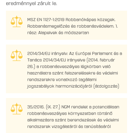
eredménnyel zárult le.
MSZ EN 1127-1:2019 Robbanóképes közegek.
Robbanásmegelőzés és robbanásvédelem. 1.
rész: Alapelvek és módszertan
2014/34/EU irányelv: Az Európai Parlament és a
Tanács 2014/34/EU irányelve (2014. február
26.) a robbanásveszélyes légkörben való
használatra szánt felszerelésekre és védelmi
rendszerekre vonatkozó tagállami
jogszabályok harmonizációjáról (átdolgozás)
35/2016. (IX. 27.) NGM rendelet a potenciálisan
robbanásveszélyes környezetben történő
alkalmazásra szánt berendezések és védelmi
rendszerek vizsgálatáról és tanúsításáról