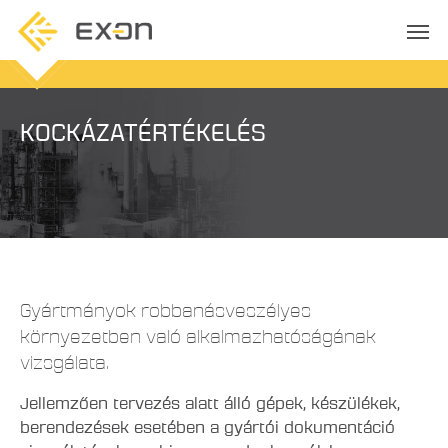
KOCKÁZATÉRTÉKELÉS
Gyártmányok robbanásveszélyes
környezetben való alkalmazhatóságának
vizsgálata.
Jellemzően tervezés alatt álló gépek, készülékek,
berendezések esetében a gyártói dokumentáció
vizsgálatával megbizonyosodunk arról, hogy az