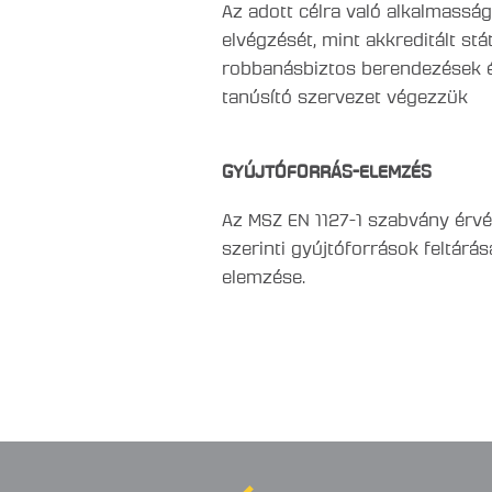
Az adott célra való alkalmassá
elvégzését, mint akkreditált st
robbanásbiztos berendezések ér
tanúsító szervezet végezzük
GYÚJTÓFORRÁS-ELEMZÉS
Az MSZ EN 1127-1 szabvány érv
szerinti gyújtóforrások feltárá
elemzése.