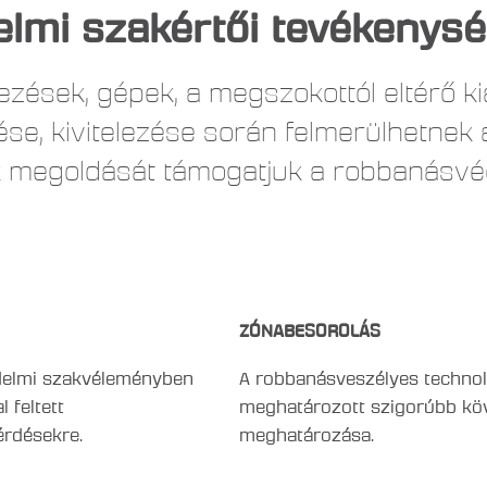
lmi szakértői tevékenys
ezések, gépek, a megszokottól eltérő ki
ése, kivitelezése során felmerülhetne
ek megoldását támogatjuk a robbanásvé
ZÓNABESOROLÁS
delmi szakvéleményben
A robbanásveszélyes techno
 feltett
meghatározott szigorúbb kö
rdésekre.
meghatározása.