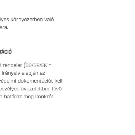
yes környezetben való
ata.
TÁCIÓ
SM rendelet (99/92/EK =
 irányelv alapján az
édelmi dokumentációt kell
veszélyes övezetekben lévő
n határoz meg konkrét