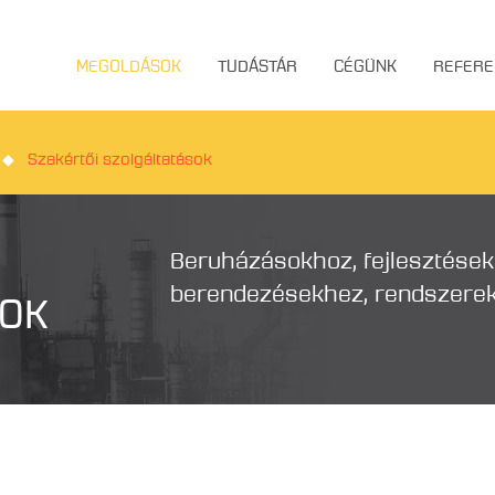
MEGOLDÁSOK
TUDÁSTÁR
CÉGÜNK
REFERE
◆
Szakértői szolgáltatások
Beruházásokhoz, fejlesztésekh
berendezésekhez, rendszerek
SOK