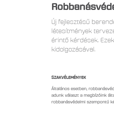
Robbanásvéde
Új fejlesztésű berend
létesítmények tervez
érintő kérdések. Ez
kidolgozásával.
SZAKVÉLEMÉNYEK
Általános esetben, robbanásvé
adunk választ a megbízóink által
robbanásvédelmi szempontú ké