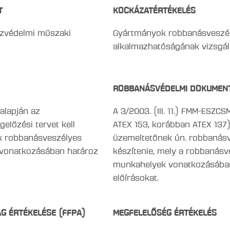
T
KOCKÁZATÉRTÉKELÉS
űzvédelmi műszaki
Gyártmányok robbanásveszél
alkalmazhatóságának vizsgál
ROBBANÁSVÉDELMI DOKUMEN
 alapján az
A 3/2003. (III. 11.) FMM-ESZC
lőzési tervet kell
ATEX 153, korábban ATEX 137)
k robbanásveszélyes
üzemeltetőnek ún. robbanásv
 vonatkozásában határoz
készítenie, mely a robbanás
munkahelyek vonatkozásába
előírásokat.
G ÉRTÉKELÉSE (FFPA)
MEGFELELŐSÉG ÉRTÉKELÉS