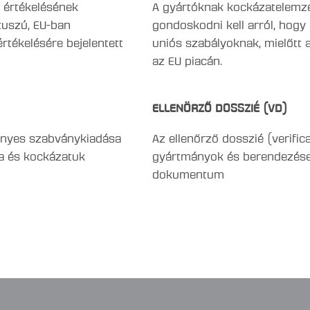
g értékelésének
A gyártóknak kockázatelemzés
átuszú, EU-ban
gondoskodni kell arról, hogy
tékelésére bejelentett
uniós szabályoknak, mielőtt
az EU piacán.
ELLENÖRZŐ DOSSZIÉ (VD)
ényes szabványkiadása
Az ellenőrző dosszié (verific
sa és kockázatuk
gyártmányok és berendezése
dokumentum