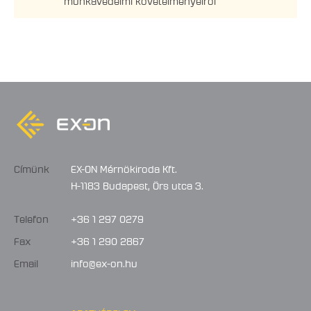
Címünk
EX-ON Mérnökiroda Kft.
H-1183 Budapest, Örs utca 3.
Telefon
+36 1 297 0279
Fax
+36 1 290 2867
Email
info@ex-on.hu