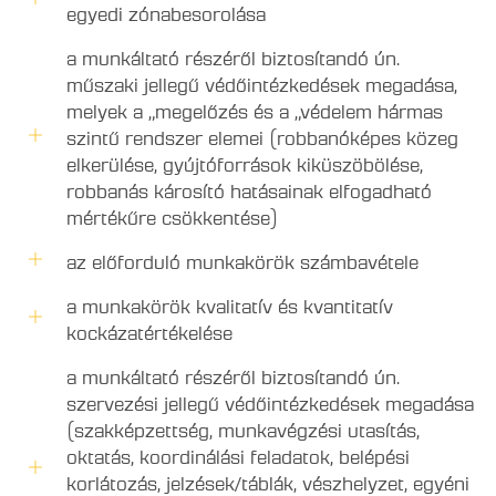
egyedi zónabesorolása
a munkáltató részéről biztosítandó ún.
műszaki jellegű védőintézkedések megadása,
melyek a „megelőzés és a „védelem hármas
szintű rendszer elemei (robbanóképes közeg
elkerülése, gyújtóforrások kiküszöbölése,
robbanás károsító hatásainak elfogadható
mértékűre csökkentése)
az előforduló munkakörök számbavétele
a munkakörök kvalitatív és kvantitatív
kockázatértékelése
a munkáltató részéről biztosítandó ún.
szervezési jellegű védőintézkedések megadása
(szakképzettség, munkavégzési utasítás,
oktatás, koordinálási feladatok, belépési
korlátozás, jelzések/táblák, vészhelyzet, egyéni