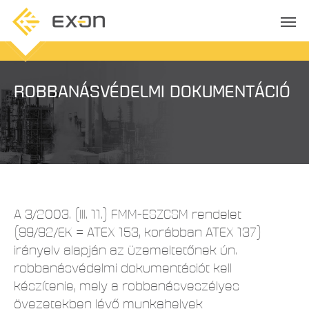
ROBBANÁSVÉDELMI DOKUMENTÁCIÓ
A 3/2003. (III. 11.) FMM-ESZCSM rendelet
(99/92/EK = ATEX 153, korábban ATEX 137)
irányelv alapján az üzemeltetőnek ún.
robbanásvédelmi dokumentációt kell
készítenie, mely a robbanásveszélyes
övezetekben lévő munkahelyek