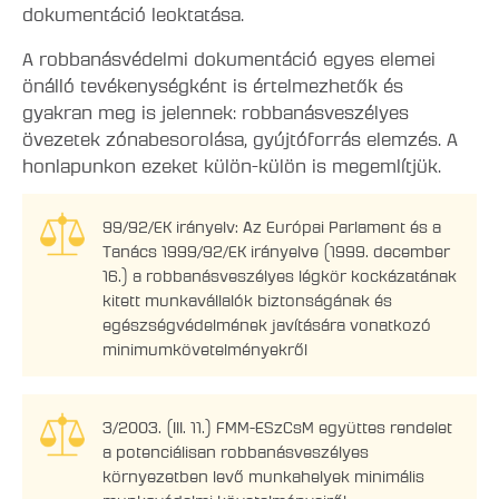
dokumentáció leoktatása.
A robbanásvédelmi dokumentáció egyes elemei
önálló tevékenységként is értelmezhetők és
gyakran meg is jelennek: robbanásveszélyes
övezetek zónabesorolása, gyújtóforrás elemzés. A
honlapunkon ezeket külön-külön is megemlítjük.
99/92/EK irányelv: Az Európai Parlament és a
Tanács 1999/92/EK irányelve (1999. december
16.) a robbanásveszélyes légkör kockázatának
kitett munkavállalók biztonságának és
egészségvédelmének javítására vonatkozó
minimumkövetelményekről
3/2003. (III. 11.) FMM-ESzCsM együttes rendelet
a potenciálisan robbanásveszélyes
környezetben levő munkahelyek minimális
munkavédelmi követelményeiről