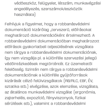
védőeszköz, felügyelet, létszám, munkavégzési
engedélyezés, szerszámok/eszközök
használata)
Felhívjuk a figyelmet, hogy a robbanásvédelmi
dokumentáció kizárólag „tervszerű, előírásokat
meghatározó dokumentációként értelmezhető. A
robbanásvédelmi dokumentációban meghatározott
előírások gyakorlatbeli teljesülésének vizsgálata
nem tárgya a robbanásvédelmi dokumentációnak,
így nem vizsgálja pl. a különféle szervezési jellegű
védőintézkedések megtörténtét. Ez üzemeltetői
felelősség. Szintén nem tárgya a robbanásvédelmi
dokumentációnak a különféle gyújtóforrások
kizárását célzó felülvizsgálatok (RB/RLC, EBF, ÉV,
sztatika stb.) elvégzése, azok elemzése, vizsgálata,
az általános munkavédelmi vizsgálat (ergonómia,
zajterhelés, expozíció, fényviszonyok, fizikai
sérülések stb.), valamint a robbanásvédelmi