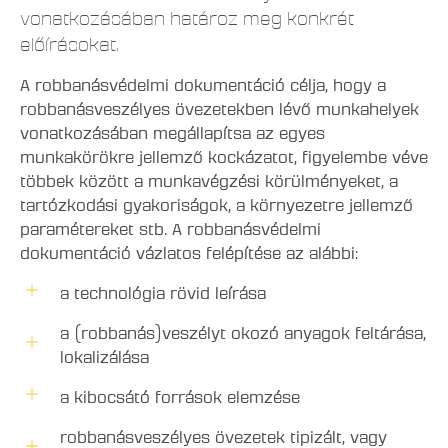
vonatkozásában határoz meg konkrét
előírásokat.
A robbanásvédelmi dokumentáció célja, hogy a
robbanásveszélyes övezetekben lévő munkahelyek
vonatkozásában megállapítsa az egyes
munkakörökre jellemző kockázatot, figyelembe véve
többek között a munkavégzési körülményeket, a
tartózkodási gyakoriságok, a környezetre jellemző
paramétereket stb. A robbanásvédelmi
dokumentáció vázlatos felépítése az alábbi:
a technológia rövid leírása
a (robbanás)veszélyt okozó anyagok feltárása,
lokalizálása
a kibocsátó források elemzése
robbanásveszélyes övezetek tipizált, vagy